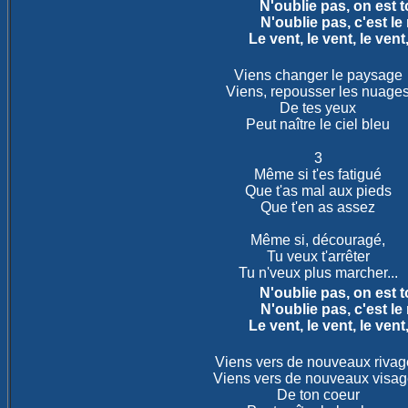
N'oublie pas, on est 
N'oublie pas, c'est l
Le vent, le vent, le vent,
Viens changer le paysage

Viens, repousser les nuages
De tes yeux

Peut naître le ciel bleu
3

Même si t'es fatigué

Que t'as mal aux pieds

Que t'en as assez

Même si, découragé,

Tu veux t'arrêter

Tu n'veux plus marcher...
N'oublie pas, on est 
N'oublie pas, c'est l
Le vent, le vent, le vent,
Viens vers de nouveaux rivage
Viens vers de nouveaux visag
De ton coeur
