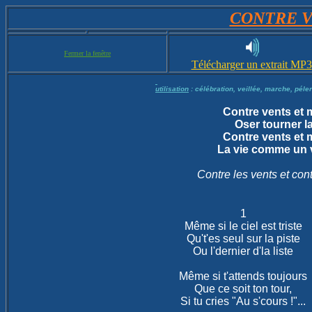
CONTRE V
Fermer la fenêtre

Télécharger un extrait MP3
utilisation
 : célébration, veillée, marche, péle
Contre vents et m
Oser tourner la
Contre vents et m
La vie comme un v
Contre les vents et con
1

Même si le ciel est triste

Qu't'es seul sur la piste

Ou l'dernier d'la liste

Même si t'attends toujours

Que ce soit ton tour,

Si tu cries "Au s'cours !"...