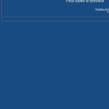
Peut naître le bonheur
Paroles et 
©